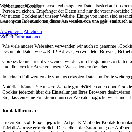
Die Verarbeitung Ihrer personenbezogenen Daten basiert auf unserem
Wir benutzen Cookies
Person zu ziehen. Empfänger der Daten sind nur die verantwortliche St
Wir nutzen Cookies auf unserer Website. Einige von ihnen sind essenzi
Anonyme Informationen dieser Art werden von uns ggfs. statistisch au
können selbst entscheiden, ob Sie die Cookies zulassen möchten. Bitte
Akzeptieren
Ablehnen
Cookies
Weitere Informationen
Wie viele andere Webseiten verwenden wir auch so genannte „Cookies“
bestimmte Daten wie z. B. IP-Adresse, verwendeter Browser, Betrieb
Cookies können nicht verwendet werden, um Programme zu starten ode
und die korrekte Anzeige unserer Webseiten ermöglichen.
In keinem Fall werden die von uns erfassten Daten an Dritte weiterg
Natürlich können Sie unsere Website grundsätzlich auch ohne Cookies
Cookies jederzeit über die Einstellungen Ihres Browsers deaktivieren
Sie, dass einzelne Funktionen unserer Website möglicherweise nicht 
Kontaktformular
Treten Sie bzgl. Fragen jeglicher Art per E-Mail oder Kontaktformula
E-Mail-Adresse erforderlich. Diese dient der Zuordnung der Anfrag