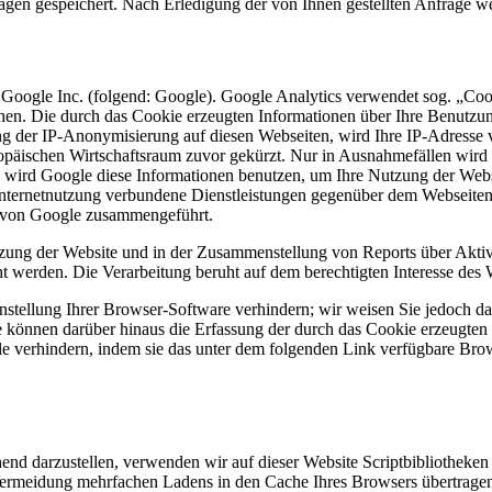
agen gespeichert. Nach Erledigung der von Ihnen gestellten Anfrage 
 Google Inc. (folgend: Google). Google Analytics verwendet sog. „Coo
hen. Die durch das Cookie erzeugten Informationen über Ihre Benutzu
ng der IP-Anonymisierung auf diesen Webseiten, wird Ihre IP-Adresse 
päischen Wirtschaftsraum zuvor gekürzt. Nur in Ausnahmefällen wird 
te wird Google diese Informationen benutzen, um Ihre Nutzung der Web
nternetnutzung verbundene Dienstleistungen gegenüber dem Webseiten
n von Google zusammengeführt.
zung der Website und in der Zusammenstellung von Reports über Aktiv
ht werden. Die Verarbeitung beruht auf dem berechtigten Interesse des 
tellung Ihrer Browser-Software verhindern; wir weisen Sie jedoch dara
 können darüber hinaus die Erfassung der durch das Cookie erzeugten 
e verhindern, indem sie das unter dem folgenden Link verfügbare Brows
end darzustellen, verwenden wir auf dieser Website Scriptbibliotheken
rmeidung mehrfachen Ladens in den Cache Ihres Browsers übertragen. 