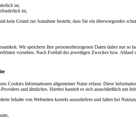
erlich ist,
forderlich ist,
t und kein Grund zur Annahme besteht, dass Sie ein überwiegendes schu
samkeit. Wir speichern Ihre personenbezogenen Daten daher nur so lan
herfristen vorsehen. Nach Fortfall des jeweiligen Zweckes bzw. Ablauf
ite
ines Cookies Informationen allgemeiner Natur erfasst. Diese Informatio
roviders und ähnliches. Hierbei handelt es sich ausschließlich um Inf
erte Inhalte von Webseiten korrekt auszuliefern und fallen bei Nutzu
site,