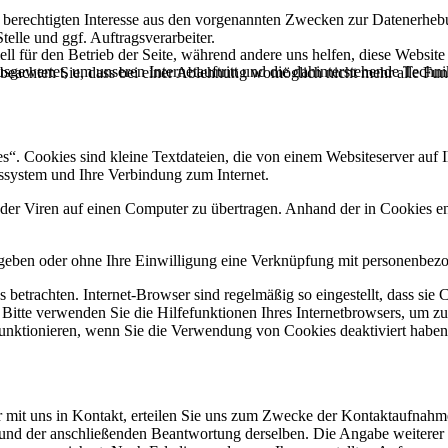
 berechtigten Interesse aus den vorgenannten Zwecken zur Datenerheb
elle und ggf. Auftragsverarbeiter.
ell für den Betrieb der Seite, während andere uns helfen, diese Websit
sgewertet, um unseren Internetauftritt und die dahinterstehende Techni
 beachten Sie, dass bei einer Ablehnung womöglich nicht mehr alle Funk
. Cookies sind kleine Textdateien, die von einem Websiteserver auf Ih
ssystem und Ihre Verbindung zum Internet.
r Viren auf einen Computer zu übertragen. Anhand der in Cookies ent
egeben oder ohne Ihre Einwilligung eine Verknüpfung mit personenbezo
 betrachten. Internet-Browser sind regelmäßig so eingestellt, dass s
. Bitte verwenden Sie die Hilfefunktionen Ihres Internetbrowsers, um zu
funktionieren, wenn Sie die Verwendung von Cookies deaktiviert haben
r mit uns in Kontakt, erteilen Sie uns zum Zwecke der Kontaktaufnahme 
e und der anschließenden Beantwortung derselben. Die Angabe weitere